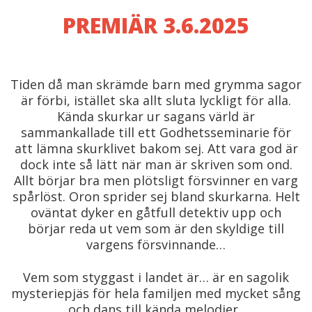
PREMIÄR 3.6.2025
Tiden då man skrämde barn med grymma sagor
är förbi, istället ska allt sluta lyckligt för alla.
Kända skurkar ur sagans värld är
sammankallade till ett Godhetsseminarie för
att lämna skurklivet bakom sej. Att vara god är
dock inte så lätt när man är skriven som ond.
Allt börjar bra men plötsligt försvinner en varg
spårlöst. Oron sprider sej bland skurkarna. Helt
oväntat dyker en gåtfull detektiv upp och
börjar reda ut vem som är den skyldige till
vargens försvinnande…
Vem som styggast i landet är… är en sagolik
mysteriepjäs för hela familjen med mycket sång
och dans till kända melodier.